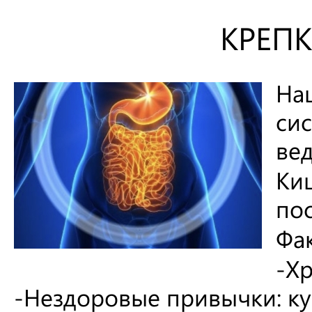
КРЕП
Наш
си
ве
Ки
по
Фа
-Хр
-Нездоровые привычки: ку