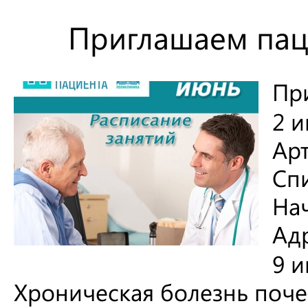
Приглашаем пац
Пр
2 
Ар
Спи
Нач
Адр
9 
Хроническая болезнь поче