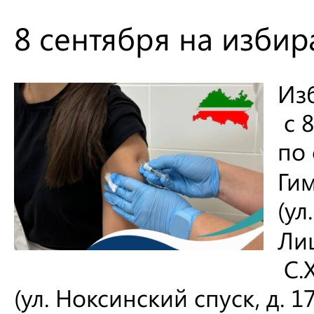
8 сентября на избир
Из
с 8
по
Ги
(ул
Ли
С.Х
(ул. Ноксинский спуск, д. 17