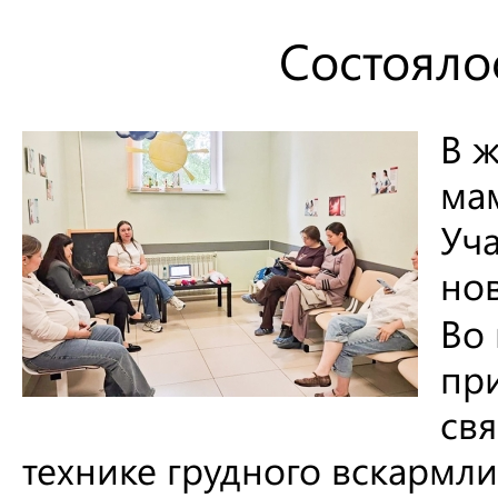
Состояло
В 
мам
Уча
но
Во
пр
св
технике грудного вскармл